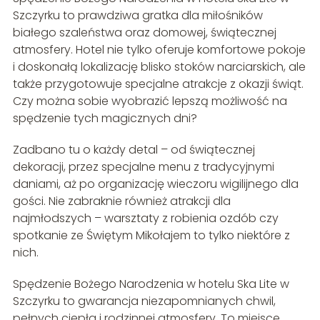
Szczyrku to prawdziwa gratka dla miłośników
białego szaleństwa oraz domowej, świątecznej
atmosfery. Hotel nie tylko oferuje komfortowe pokoje
i doskonałą lokalizację blisko stoków narciarskich, ale
także przygotowuje specjalne atrakcje z okazji świąt.
Czy można sobie wyobrazić lepszą możliwość na
spędzenie tych magicznych dni?
Zadbano tu o każdy detal – od świątecznej
dekoracji, przez specjalne menu z tradycyjnymi
daniami, aż po organizację wieczoru wigilijnego dla
gości. Nie zabraknie również atrakcji dla
najmłodszych – warsztaty z robienia ozdób czy
spotkanie ze Świętym Mikołajem to tylko niektóre z
nich.
Spędzenie Bożego Narodzenia w hotelu Ska Lite w
Szczyrku to gwarancja niezapomnianych chwil,
pełnych ciepła i rodzinnej atmosfery. To miejsce,